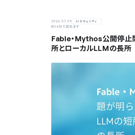
2026.07.09
AIセキュリティ
約
14
分で読めます
Fable・Mythos公開
所とローカルLLMの長所