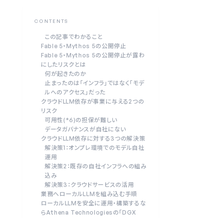
CONTENTS
この記事でわかること
Fable 5・Mythos 5の公開停止
Fable 5・Mythos 5の公開停止が露わ
にしたリスクとは
何が起きたのか
止まったのは「インフラ」ではなく「モデ
ルへのアクセス」だった
クラウドLLM依存が事業に与える2つの
リスク
可用性(*6)の担保が難しい
データガバナンスが自社にない
クラウドLLM依存に対する3つの解決策
解決策1：オンプレ環境でのモデル自社
運用
解決策2：既存の自社インフラへの組み
込み
解決策3：クラウドサービスの活用
業務へローカルLLMを組み込む手順
ローカルLLMを安全に運用・構築するな
らAthena Technologiesの「DGX