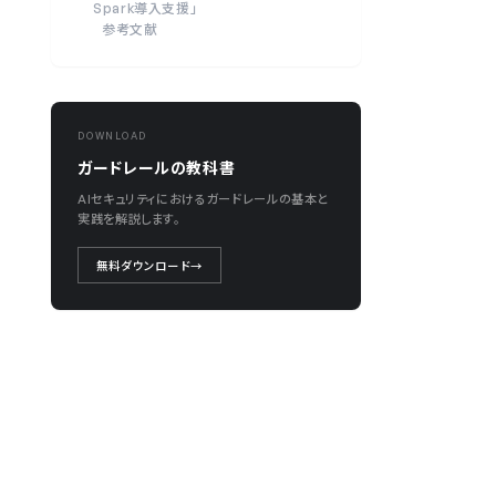
Spark導入支援」
参考文献
DOWNLOAD
ガードレールの教科書
AIセキュリティにおけるガードレールの基本と
実践を解説します。
無料ダウンロード
→