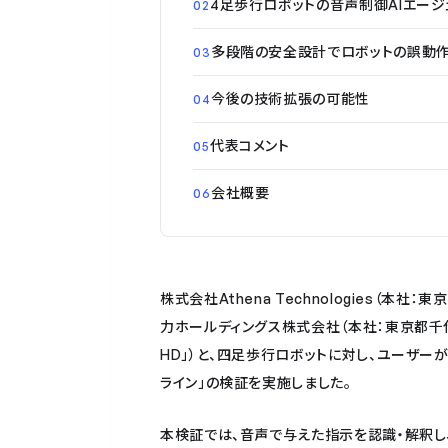
4足歩行ロボットの音声制御AIエー
02
多段階の安全設計でロボットの誤動
03
今後の技術拡張の可能性
04
代表コメント
05
会社概要
06
株式会社Athena Technologies（本社
力ホールディングス株式会社（本社：東京都千
HD」）と、四足歩行ロボットに対し、ユーザー
ライン」の検証を実施しました。
本検証では、音声で与えた指示を認識・解釈し