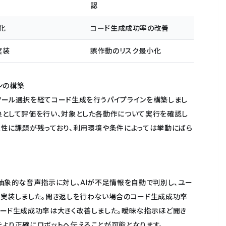
認
化
コード生成成功率の改善
実装
誤作動のリスク最小化
ンの構築
ツール選択を経てコード生成を行うパイプラインを構築しまし
象として評価を行い、対象とした各動作について実行を確認し
定性に課題が残っており、利用環境や条件によっては挙動にばら
抽象的な音声指示に対し、AIが不足情報を自動で判別し、ユー
を実装しました。聞き返しを行わない場合のコード生成成功率
コード生成成功率は大きく改善しました。曖昧な指示ほど聞き
をより正確にロボットへ伝えることが可能となります。